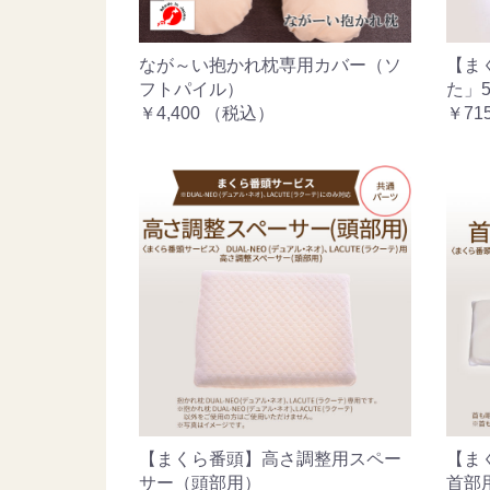
なが～い抱かれ枕専用カバー（ソ
【ま
フトパイル）
た」5
￥4,400
（税込）
￥71
【まくら番頭】高さ調整用スペー
【ま
サー（頭部用）
首部