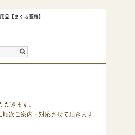
用品【まくら番頭】
枕カバー
内部ユニット
補充用品
いただきます。
）に順次ご案内・対応させて頂きます。
。