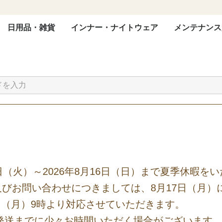
日用品・雑貨
インナー・ナイトウェア
メンテナンス
クッション・座布団
タオル・バスタオル
【まくら番頭】
【まくら番頭】
【まくら番頭】
1日（火）～2026年8月16日（日）まで夏季休暇を
・及びお問い合わせにつきましては、8月17日（月
日（月）9時より対応させていただきます。
発送までに少々お時間いただく場合がございます