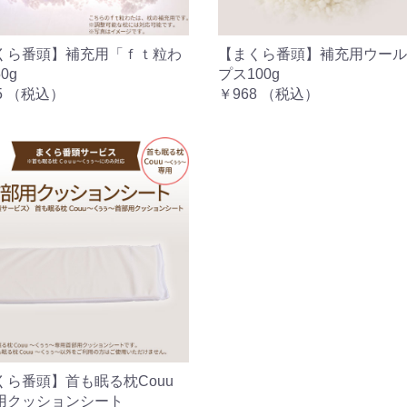
くら番頭】補充用「ｆｔ粒わ
【まくら番頭】補充用ウール
0g
プス100g
5
（税込）
￥968
（税込）
くら番頭】首も眠る枕Couu
用クッションシート