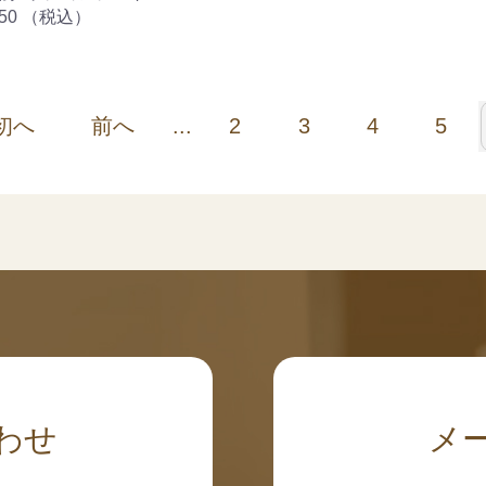
50
（税込）
初へ
前へ
...
2
3
4
5
わせ
メ