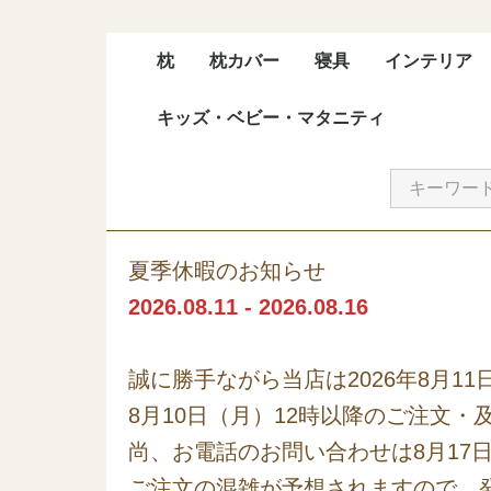
枕
枕カバー
寝具
インテリア
キッズ・ベビー・マタニティ
枕
抱かれ枕
子供用枕
腰枕・脚枕
枕カバー
抱かれ枕カバー
子供用抱かれ枕カバー
敷き寝具
掛け寝具
シーツ・布団カバー
セット布団
カーテン
夏季休暇のお知らせ
2026.08.11 - 2026.08.16
誠に勝手ながら当店は2026年8月1
8月10日（月）12時以降のご注文
尚、お電話のお問い合わせは8月17
ご注文の混雑が予想されますので、