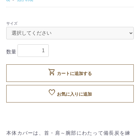
サイズ
数量
shopping_cart
カートに追加する
favorite
お気に入りに追加
本体カバーは、首・肩～腕部にわたって備長炭を練