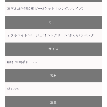
三河木綿/和晒6重ガーゼケット【シングルサイズ】
カラー
オフホワイト/ベージュ/ミントグリーン/さくら/ラベンダー
サイズ
(縦)190×(横)150cm
素材
綿100%
重量