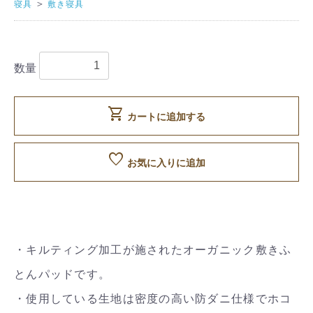
＞
寝具
敷き寝具
数量
shopping_cart
カートに追加する
favorite
お気に入りに追加
・キルティング加工が施されたオーガニック敷きふ
とんパッドです。
・使用している生地は密度の高い防ダニ仕様でホコ