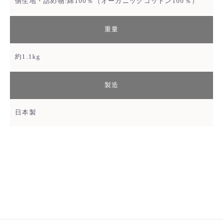
側生地・詰め物:綿100％（オーガニックコットン100％）
重量
約1.1kg
製造
日本製