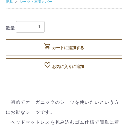
＞
寝具
シーツ・布団カバー
数量
shopping_cart
カートに追加する
favorite
お気に入りに追加
・初めてオーガニックのシーツを使いたいという方
にお勧なシーツです。
・ベッドマットレスを包み込むゴム仕様で簡単に着