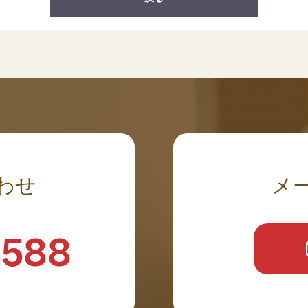
わせ
メ
0588